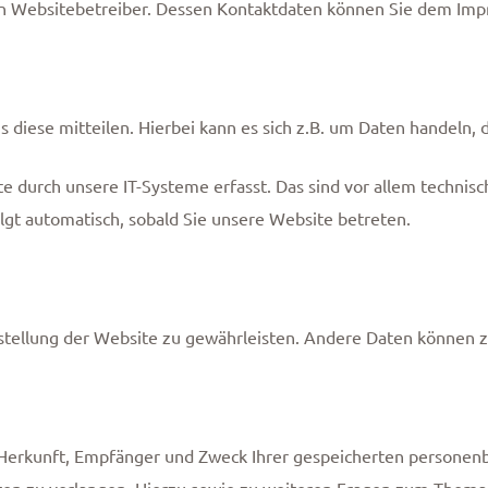
den Websitebetreiber. Dessen Kontaktdaten können Sie dem Im
diese mitteilen. Hierbei kann es sich z.B. um Daten handeln, d
durch unsere IT-Systeme erfasst. Das sind vor allem technisch
olgt automatisch, sobald Sie unsere Website betreten.
itstellung der Website zu gewährleisten. Andere Daten können
r Herkunft, Empfänger und Zweck Ihrer gespeicherten persone
ten zu verlangen. Hierzu sowie zu weiteren Fragen zum Thema 